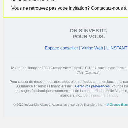
Vous ne retrouvez pas votre invitation?
Contactez-nous à
ON S'INVESTIT,
POUR VOUS.
Espace conseiller
|
Vitrine Web |
L'INSTANT 
iA Groupe financier 1080 Grande Allée Ouest C.P. 1907, succursale Term
7M3 (Canada).
Pour cesser de recevoir des messages électroniques commerciaux de la part d
Assurance et services financiers inc.,
Gérer vos préférences.
Pour cesser
messages électroniques commerciaux de la part de l'Industrielle Alliance
financiers inc.,
Se désinscrire de tout
.
© 2022 Industrielle Alliance, Assurance et services financiers inc. –
iA Groupe financ